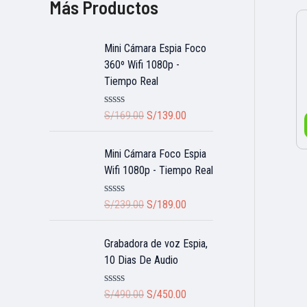
Más Productos
i
i
c
c
Mini Cámara Espia Foco
360º Wifi 1080p -
e
e
Tiempo Real
O
C
R
S/
169.00
S/
139.00
a
r
u
t
i
r
e
Mini Cámara Foco Espia
d
g
r
0
Wifi 1080p - Tiempo Real
i
e
o
u
n
n
t
O
C
R
S/
239.00
S/
189.00
a
t
o
a
r
u
f
t
l
p
5
i
r
e
Grabadora de voz Espia,
p
r
d
g
r
0
10 Dias De Audio
r
i
i
e
o
i
c
u
n
n
t
O
C
R
S/
490.00
S/
450.00
c
e
a
t
o
a