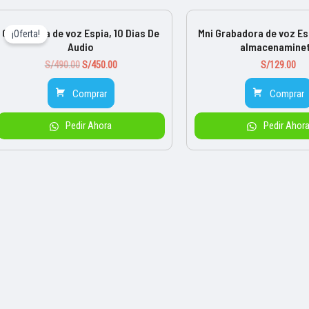
Grabadora de voz Espia, 10 Dias De
Mni Grabadora de voz Es
¡Oferta!
Audio
almacenamine
Original
Current
S/
490.00
S/
450.00
S/
129.00
price
price
was:
is:
Comprar
Comprar
S/490.00.
S/450.00.
Pedir Ahora
Pedir Ahor