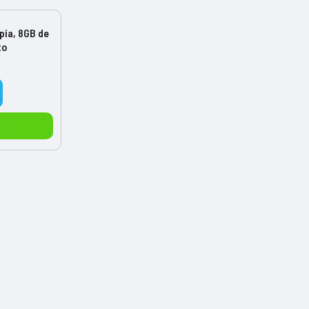
pia, 8GB de
to
a