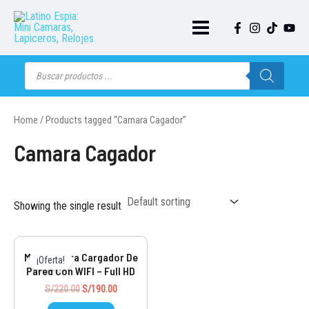
Ir
al
contenido
Main
Menu
Búsqueda
de
productos
Home
/ Products tagged “Camara Cagador”
Camara Cagador
Showing the single result
Mini Cámara Cargador De
¡Oferta!
Pared Con WIFI – Full HD
Original
Current
S/
220.00
S/
190.00
price
price