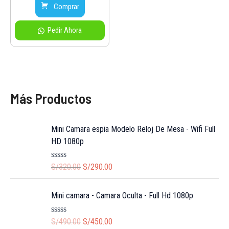
was:
is:
Comprar
S/220.00.
S/190.00.
Pedir Ahora
Más Productos
Mini Camara espia Modelo Reloj De Mesa - Wifi Full
HD 1080p
O
C
R
S/
320.00
S/
290.00
a
r
u
t
i
r
e
Mini camara - Camara Oculta - Full Hd 1080p
d
g
r
0
i
e
o
O
C
R
S/
490.00
S/
450.00
u
n
n