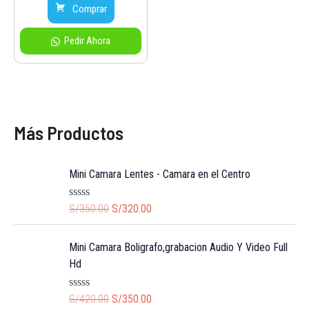
was:
is:
Comprar
S/59.00.
S/40.00.
Pedir Ahora
Más Productos
Mini Camara Lentes - Camara en el Centro
O
C
R
S/
350.00
S/
320.00
a
r
u
t
i
r
e
Mini Camara Boligrafo,grabacion Audio Y Video Full
d
g
r
0
Hd
i
e
o
u
n
n
t
O
C
R
S/
420.00
S/
350.00
a
t
o