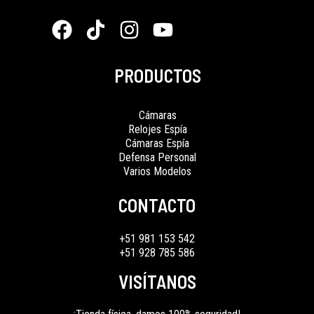
s
S
.
c
e
2
.
f
:
/
5
e
i
0
0
S
1
w
s
.
0
/
8
a
:
0
.
2
9
PRODUCTOS
s
S
0
3
.
:
/
.
9
0
S
8
Cámaras
.
0
/
9
Relojes Espía
0
.
Cámaras Espía
1
.
0
Defensa Personal
1
0
.
Varios Modelos
9
0
.
.
CONTACTO
0
0
+51 981 153 542
.
+51 928 785 586
VISÍTANOS