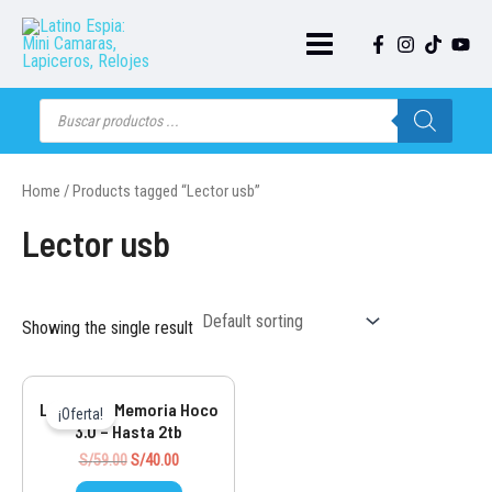
Ir
al
contenido
Main
Menu
Búsqueda
de
productos
Home
/ Products tagged “Lector usb”
Lector usb
Showing the single result
Lector De Memoria Hoco
¡Oferta!
3.0 – Hasta 2tb
Original
Current
S/
59.00
S/
40.00
price
price